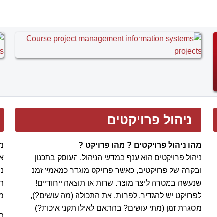
חברת פי.אמ.טים בע"מ
זכתה ומבצעת בהצלחה מכרז
של המועצה מקומית חריש, לייעוץ והדרכה, לשם
הקמת יחידת PMO
,אשר תתפקד כמוקד ידע מקצועי וכן
תהא אחראית על הובלת פרויקטים במועצה!
P.M. Team Ltd סיפקה
שרותי PMO
, תכנון ובקרת
פרויקטים, לפרויקט של קבוצת דוראד להקמת
תחנת כח
לייצור חשמל על בסיס גז, בפאתי אשקלון
וכן לפרויקט
ניהול פרויקטים
של דליה אנרגיות כח, להקמת
תחנת כח לייצור חשמל על
בסיס גז, בתל צפית
.
מהו ניהול פרויקטים ? מהו פרויקט ?
ניהול פרויקטים הוא ענף במדעי הניהול, העוסק בתכנון
אנ
פי.אמ.טים בע"מ סיימה בהצלחה מחזור נוסף של
קורס
ובקרה של פרויקטים, כאשר פרויקט מוגדר כמאמץ זמני
ניהול פרויקטים מתקדם והכנה למבחן הסמכת
שנעשה במטרה ליצר מוצר, שרות או תוצאה ייחודיים!
הפי.אמ.פי
, Advanced Project Management & PMP
לפרויקט יש להגדיר, לפחות, את התכולה (מה עושים?),
מפ
Preparation Course
מסגרת זמן (מתי עושים? בהתאם לאילו תקני איכות?)
הק