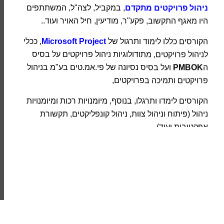
היו מאגף התקשוב, פקע"ר, מודיעין, חיל האויר ועוד..
הקורסים כללו לימוד ותרגול של
Microsoft Project
, ככלי
לניהול פרויקטים, מתודולוגיות ניהול פרויקטים על בסיס
ה
PMBOK
ועל בסיס נסיונה של פי.אמ.טים בע"מ בניהול
פרויקטים ותמיכה בפרויקטים,
הקורסים לימדו ותרגלו, בנוסף, מיומנויות רכות ומיומנויות
ניהול (פיתוח וניהול צוות, ניהול קונפליקטים, תקשורת
אפקטיבית ועוד),
לבסוף ביצענו מבחן סיום ותרגיל מסכם של פרויקטי גמר-
תוכניות פרויקטים מלאות, הכוללות הגדרת פרויקט, מטרות,
קריטריוני הצלחה,
הקמת WBS
, תוכניות עבודה ב
MS
PROJECT
, תקצוב פרויקטים,
Risk Register
ועוד,
שהכינו והציגו משתתפי הקורס בצוותים.
קיבלנו משובים מצוינים ומחממי לב :), ניתן להתרשם
בעמוד המלצות הקורסים שלנו!