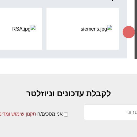
P.M. Team Ltd עובדת עם
צוות הפיתוח של בית התוכנה
Clarizen, לצורך מצוינות פונקציונאלית של תוכנת ניהול
הפרויקטים:
Clarizen
.
P.M. Team Ltd תמכה בהצלחה
בתכנון ובקרת פרויקטים
בענף הבינוי והתחזוקה של
קיבוץ רביבים
.
P.M. Team Ltd סיימה בהצלחה
קורסי הכנה למבחן
ה®PMP
עבור חברות
Mobileye, מלאנוקס, TraxRetail,
RSA ועוד.
P.M. Team Ltd תומכת בגוף הPMO של אגף
מערכות
המידע של חברת הפניקס
, בעזרת "תפירה" פרטנית של
לקבלת עדכונים וניוזלטר
מתודולוגיות ניהול פרויקטים
בהתאם לצרכי המחלקות
השונות באגף ובאמצעות
אפיון והטמעת פיתוחים
וReporting Services
מבית היוצר של P.M. Team Ltd ,
אני מסכים/ה
תקנון שימוש ומדינ
כמו גם תמיכה טכנית
לניהול פרויקטים בעזרת MS-
Project Server ושדרוג מערכת זו .