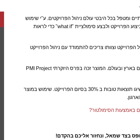
ים ומטפל בכל היבטי עולם ניהול הפרויקטים. ע"י שימוש
ב PTB™ מנהל הפרוייקט יכול לבחור בין אופציות שונות לביצוע הפרוייקט ולבצע סימולציית "what if" כדי לראות
פרוייקט וצוותו צריכים להתמודד עם ניהול הפרוייקט
ה PTB™ משמש להדרכה באוניברסיטאות וארגונים עסקיים בארץ ובעולם. המוצר זכה בפרס היוקרתי PMI Project
מחקרים מצאו שמנהלי פרויקטים שהשתמשו ב PTB™ השיגו תוצאות טובות ב 30% בסיום הפרוייקט. שימוש במוצר
רגון.
ים באמצעות הסימולטור?