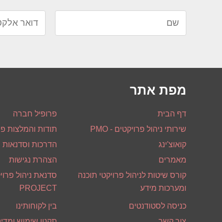
מפת אתר
דף הבית
פרופיל חברה
שירותי ניהול פרויקטים - PMO
תודות והמלצות פר
קואוצ'ינג
הדרכות וסדנאות
מאמרים
הצהרת נגישות
קורס שיטות לניהול פרויקטי תוכנה
ומערכות מידע
PROJECT
כניסה לסטודנטים
בין לקוחותינו
צור קשר
תקנון שימוש ומדינ