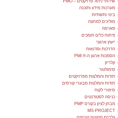
שירותי ניהול פרויקטים – PMO
מערכות מידע ותוכנה
בינוי ותשתיות
מוליכים למחצה
פארמה
פיתוח כלים תומכים
ייעוץ ארגוני
הדרכות וסדנאות
הסמכות ארגון ה-® PMI
קלריזן
סימולטור
תודות והמלצות מפרויקטים
תודות והמלצות מבוגרי קורסים
סיפורי לקוח
כניסה לסטודנטים
מבחן לציון בקורס PMP
MS-PROJECT
גלריית תמונות קורסים