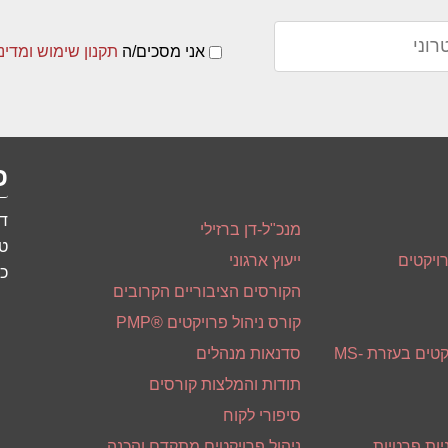
אני מסכים/ה
תקנון שימוש ומדינ
פ
דו
מנכ"ל-דן ברזילי
טל
ויקטים
ייעוץ ארגוני
כתוב
הקורסים הציבוריים הקרובים
קורס ניהול פרויקטים ®PMP
סדנאת ניהול פרויקטים בעזרת MS-
סדנאות מנהלים
תודות והמלצות קורסים
סיפורי לקוח
יות פרטיות
ניהול פרויקטים מתקדם והכנה