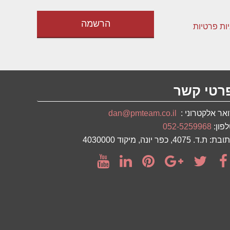
יות פרטיות
רטי קשר
אר אלקטרוני :
dan@pmteam.co.il
פון:
052-5259968
ת: ת.ד. 4075, כפר יונה, מיקוד 4030000