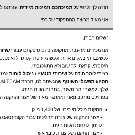
תודה לך ולרפי על
תמיכתכם וזמינות מיידית.
עזרתם לנו
אני מאוד מרוצה מהתפקוד של רפי."
"שלום רב דן,
אנו מכירים מהעבר, מתקופה בהם סיפקתם עבורי
שרותי O
לכשעבדתי במקום אחר, ולכשהגיע פרויקט גדול ואינטנסי
היססתי, קראתי לך שוב ולא התאכזבתי.
רציתי לומר תודה על
שירותי הPMO / ניהול לוחו
הסיוע תפעולי השוטף
שלך, למשך יותר משנה, בתחנת הכוח חגית.
בפרויקט מורכב מאוד ומאתגר מאוד של ייצור והתקנה הכ
התקנת מיכל מי כיבוי של 1,400 מ"ק
• ייצור והתקנה של צנרת תהליכית עבור הקונדנסאט 
לוויתן, לתחנת הכוח חגית,
• ייצור התקנה של צנרת כיבוי אש