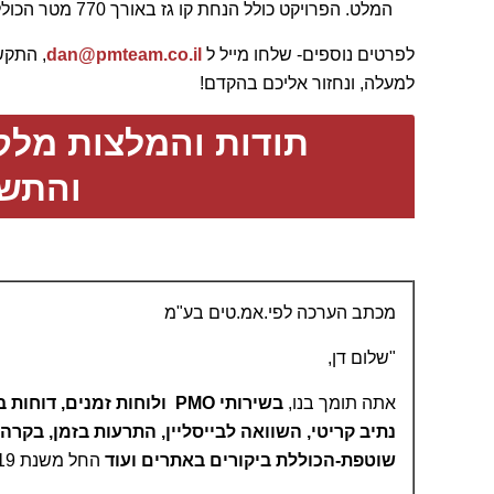
המלט. הפרויקט כולל הנחת קו גז באורך 770 מטר הכולל צינורות בקטרים בין 2 ל-12 צול.
לפרטים נוספים- שלחו מייל ל
dan@pmteam.co.il
, התקש
למעלה, ונחזור אליכם בהקדם!
תודות והמלצות מלקו
והתשת
מכתב הערכה לפי.אמ.טים בע"מ
"שלום דן,
אתה תומך בנו,
בשירותי PMO ולוחות זמנים, דוחו
נתיב קריטי, השוואה לבייסליין, התרעות בזמן, בקרה
שוטפת-הכוללת ביקורים באתרים ועוד
החל משנת 2019.