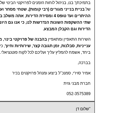
בתמיכתך בנו, בניהול לוחות הזמנים לפרויקטי הבינוי שלנו
של
בניית בנייני מגורים (רבי קומות), שטחי מסחר וע
ההיתרים ועד טופס 4 ומסירת הדירות
,
אתה משלב ב
שתי ההשקפות השונות הנדרשות לנו, כי אנו גם היז
הדירות וגם הקבלן המבצע.
השירות התאפיין ומתאפיין
בהבנה של פרויקטי בינוי, מ
ענייניות, סבלנות, זמן תגובה קצר, שירותיות וחיוך
, כ
ביחד, אשמח להמליץ עליך ועליכם לכל לקוח פוטנציאלי."
בברכה,
אמיר סוירי, סמנכ"ל ביצוע ומנהל פרויקטים בכיר
חברת מבני גזית
052-3575389
"שלום דן