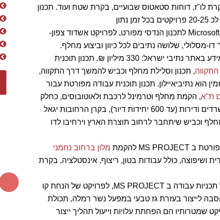
קרת לו"ז, דוחות סטאטוס שבועיים, בקרת שטח ועוד. תכנון
נתון
תכנון תוכנית עבודה מפורטת ב Microsoft Project לתכנון הנדסי מפורט, לפרויקט אשדוד צפון-
-מסלולי, שלושה נתיבים לכל כיוון וביצוע מחלף.
המזמין הוא נתיבי ישראל. אומדן תקציבי מעודכן, לפי המידע באתר נתיבי ישראל: 330 מיליון ₪. תכנון תוכנית
התקווה
, תכנון וסלילת מחלף וכביש להמשך דרך התקווה,
ין הוא נתיביאיילון. תכנון תוכנית עבודה מפורטת עבור
 ת"א
, הקמת מחלף וטרמינל לרכבת ולאוטובוסים, כחלק
מפרויקט מתחם טרה - שיכלול בהמשך חנויות, מבני משרדים ודירות (עד 600 יחידות דיור), בקרן הרחובות יגאל
מחלף וכביש שיתחבר לרחוב תוצרת הארץ וירחיבו לדו
MS PR להקמת
מלון ברחוב נחמני
 ושיפוצה, כולל עבודות בטון, ריצוף, אינסטלציה, בקרת
הקמה, תכנון ובקרה של תכניות עבודה ב MS PROJECT, לפרויקט של הנחת קו
 הסבה לייצור בעזרת גז טבעי במפעל נשר רמלה, תכולת
קט שמטרותיו הם הפחתת עלויות וייעול תהליך ייצור