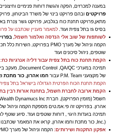
במענה למכרזים, הפקה והגשת דוחות פנימיים וחיצוניים, ת
פרויקטים
ובהם פרויקט בינוי של משרד הביטחון, פרויק
מתאן,פרויקט תחנת כוח בגלבוע, פרויקט גשר צנרת בא
בסיס גז בתל צפית ועוד.
למאמר מעניין שכתבנו על פר
לשותפות של שוב אלי הנדסה
ואלמור חשמל,
בפרויק
שוטפים, ניהול סיכונים ועוד
הקמת תחנת כוח בתל צפית עבור דליה אנרגיות כח:
תמיכה במערכי QC
של מקצועני P.M. Team עבור
חמו אהרון, כור מתכת וא
הקמת תחנת הכוח הפרטית הגדולה בישראל בתל צפית
הקמת ארובה לחברת חשמל, בתחנת אורות רבין בח
Inc.), כור מתכת וחמו אהרון, קראו את המאמר שכתבנו -
אפקון התקנות ושירותים: