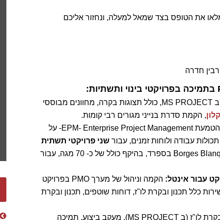
תי PMO? התקשרו 052-5259968 (דן) או מלאו את הטופס בצד שמאל למעלה, ונחזור אליכם
רבין חדרה
עריכת ובקרת לו"ז ב MS PROJECT, כולל תצוגות בקרה, מחוונים מבוססי
לון
, הקמת סדרת בנייני מגורים רבי קומות.
הקמה וניהול של מערך PMO (בשילוב הטמעת EPM- Enterprise Project Management- על
שני פרויקטי תשתית
, Olivenza ו- Borges Blanques בספרד, בהיקף כולל של כ- 70 מגה, עבור
קט עבור אינטל:
הקמה וניהול של מערך PMO בפרויקט
ירות כלל תכנון ובקרת לו"ז, דוחות שוטפים, תכנון ובקרת
הקמה וניהול של מערך PMO כולל תכנון ובקרת לו"ז (ב MS PROJECT), מעקב ביצוע, תמיכה