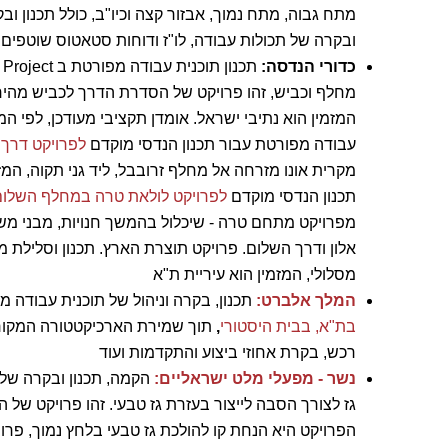
מתח גבוה, מתח נמוך, אבזור קצה וכיו"ב, כולל תכנון וב
ובקרה של תכולות עבודה, לו"ז ודוחות סטאטוס שוטפים לכ 20-25 פרויקטים בכל זמן 
כדורי הנדסה:
מחלף וכביש, זהו פרויקט של הסדרת הדרך לכביש מהיר דו
עבודה מפורטת עבור תכנון הנדסי מוקדם
לפרויקט דרך 
מקרית אונו מזרחה אל מחלף זרובבל, ליד גני תקוה, המזמ
תכנון הנדסי מוקדם
לפרויקט לולאת טרה במחלף השלום
אלון ודרך השלום. פרויקט תוצרת הארץ. תכנון וסלילת 
מסלולי, המזמין הוא עיריית ת"א
המלך אלברט:
תכנון, בקרה וניהול של תוכנית עבודה מפורטת ב OJECT
בת"א, בבית היסטורי
,
תוך שמירת הארכיקטטורה המקורית
רכש, בקרת אחוזי ביצוע והתקדמות ועוד
נשר - מפעלי מלט ישראליים:
גז לצורך הסבה לייצור בעזרת גז טבעי. זהו פרויקט של
הפרויקט היא הנחת קו להולכת גז טבעי בלחץ נמוך, פרוי