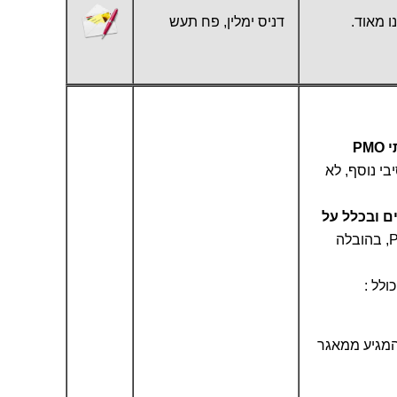
 מאוד.
דניס ימלין, פח תעש
PM
בי נוסף, לא
ת זמנים ובכלל על
שהגשתם לנו, חברת P.M.TEAM, בהובלה
ולל :
המגיע ממאגר