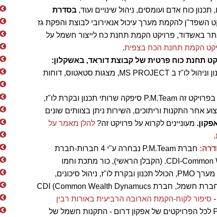
כנון כוח אדם ועומסים, ניהול שינויים ועוד,
בסדרת
ט השפד"ן להקמת מערך עיכול אנאירובי לבוצת והפקת גז
תר באשדוד, פרויקט הקמת תחנת כח לייצור חשמל על
ויקט הקמת תחנת הכח בצפית
.
ט תחנת כוח פרטית של קבוצת דוראד, באשקלון:
הקמה וניהול של מערך PMO בפרויקט, השירות כלל תכנון וניהול לו"ז ב MS PROJECT, מצגות סטאטוס, דוחות
בפרויקט זה P.M.Team סיפקה שרותי תכנון ובקרת לו"ז,
Document Control ,QA/, מעקב ביצוע אחר התקנות וריתוכים, השירות ניתן בצוותים שונים
פקון.
מעוניינים לקרוא על פרויקט זה?
להלן מאמר על
.
דרה:
חברת P.M.Team נבחרה ע"י 4 חברות-חברת
חשמל (מזמין הפרויקט), חברת CDI-Common Wealth Dynamucs Inc. (הקבלן הראשי), כור מתכת וחמו
אהרון. בפרויקט זה פי.אמ.טים מספקת הקמה וניהול של מערך PMO, הכולל תכנון ובקרת לו"ז, ניהול סיכונים,
תמיכה בועדות היגוי , דוחות שוטפים ועוד. סיוע שוטף לחברת חשמל, חברת CDI (Common Wealth Dynamucs
סיפור לקוח-הקמת הארובה הרביעית באורות רבין
הקמה וניהול של מערך PMO לכל הפרויקטים של אפקון דרום - התקנות חשמל של