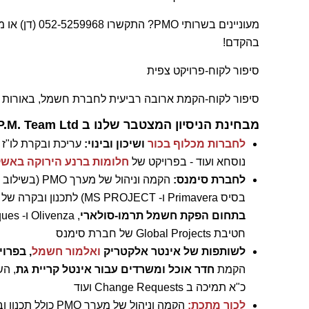
מעוניינים בשרו
בהקדם!
סיפור לקוח-פרויקט צפית
סיפור לקוח-הקמת ארובה רביעית לחברת חשמל, באורות 
מבחינת הניסיון המצטבר שלנו ב P.M. Team Ltd בתמיכה בפרויקטי בינוי ותשתיות:
לחברות מכלוף בכור
ושיכון ובינוי:
נוסחא ועוד - בפרויקט של
חלומות ברנע הירוקה באשק
לחברת סימנס:
בסיס Primavera ו- MS PROJECT) לתכנון ובקרה של תכולות עבודה ולוחות זמנים, עבור
בתחום הפקת חשמל תרמו-סולארי
חטיבת Global Projects של חברת סימנס
לשותפות של אינטר אלקטריק
ואלמור חשמל
, בפרוי
הקמת
חדר אוכל ומשרדים עבור אינטל קריית גת
, הש
כ"א תמיכה ב Change Requests ועוד
לכור מתכת: