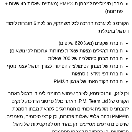
מבחן סימולציה למבחן ה-®PMP (מאתיים שאלות ב4 שעות +
פתרונות)
הקורס כולל ערכת הדרכה לכל משתתף, הכוללת 6 חוברות לימוד
ותרגול באנגלית:
חוברת שקפים (מעל 620 שקפים)
חוברת תרגילים (מאות שאלות פתורות, ערוכות לפי נושאים)
חוברת מבחן סימולציה של 200 שאלות
חוברת של מבחן הסימולציה הפתור, לצורך תרגול עצמי נוסף
חוברת דפי מידע ונוסחאות
חוברת הקוד האתי של ארגון ה®PMI
וכן לינק, יוזר וסיסמא, לצורך שימוש בחומרי לימוד ותרגול באתר
הקורס של P.M. Team Ltd, האתר כולל סרטוני הדרכה, לינקים
למבחני סימולציה איכותיים המתרגלים לקראת מבחן הסמכת
ה®PMP ובהם אלפי שאלות פתורות, וכן קבצי סיכומים, מאמרים,
שרטוטים וגרפים מסייעים, הן בהתייחס לפרקטיקות של ניהול
פרויקטים והן בהתייחס למבחן ההסמכה.