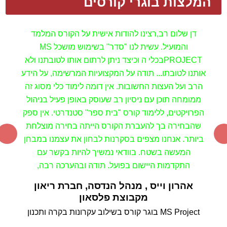
המלצות בוגרי קורסים
דן שלום רב,
רצינו להודות אישית על הקורס המלמד
והמועיל.
עשית לנו "סדר" בשימוש מושכל
MS
PROJECT
בכלי
ה
וכיצד ניתן לרתום אותו לטובתנו ולא
אותנו לטובתו...
תודה על המקצועיות המרשימה, על הידע
הרב ועל העצות החשובות.
אין דומה לימוד כלי מסוג זה
ממומחה תוכן עם ניסיון רב שעוסק באופן פעיל בניהול
הפרויקטים, ללימוד קורס "בית ספר"
סטנדרטי.
אין ספק
שהבחירה בך להעברת הקורס הייתה בחירה מוצלחת
ביותר.
אנחנו מצפים בסקרנות לבחון את עצמנו במבחן
המעשה בשטח.
בוודאי נמשיך להיות בקשר עם
התקדמות היישום בפועל.
תודה ובהערכה רבה,
אהרון וייס , מנהל הנדסה, חברת ריאון
מקבוצת פלסאון
MS Project בוגר קורס
בשילוב עקרונות בקרה ותכנון