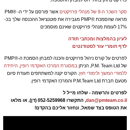
סקר השכר ה-9 של מנהלי פרויקטים
אשר פורסם על ידי ה- ®PMI
מראה שהסמכת ®PMP מגבירה את פוטנציאל ההכנסה שלך בכ-
17% לעומת מנהלי פרויקטים שאינם מוסמכים
לעיון בהמלצות ומכתבי תודה
לדף חומרי עזר לסטודנטים
לפרטים על קורס ניהול פרויקטים והכנה למבחן הסמכת ה-®PMP
של P.M. Team Ltd, הניתן
במסגרת המרכז האקדמי רופין, היחידה
ללמודי המשך ולימודי חוץ
. הקורס יקנה למשתתפים תעודת סיום
מטעם חברת P.M.Team Ltd והמרכז האקדמי רופין.
לפרטים והרשמה - שלחו מייל ל
dan@pmteam.co.il
,
התקשרו 052-5259968 (דן), או מלאו
את הטופס בצד שמאל, ונחזור אליכם בהקדם!