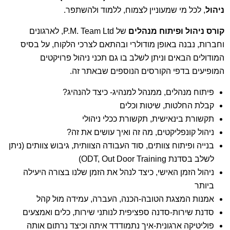
ניהול
, לכל מי שמעוניין לצמוח, ללמוד ולהשתפר.
קורס ניהול ופיתוח מנהלים
של P.M. Team Ltd, לארגונים
וחברות, נבנה באופן מודולרי ובהתאם לצרכי הלקוח, על בסיס
המודולים הבאים וניתן לשלב בו גם תכני ניהול פרויקטים
המופיעים בדפי הקורסים הנוספים שבאתר זה.
פיתוח מנהלים, ממנהל למנהיג- כיצד להנהיג?
קבלת החלטות, שיטות וכלים
תקשורת בינאישית, תקשורת ככלי ניהולי
ניהול קונפליקטים, מה זה ואיך עושים את זה?
בנייה ופיתוח צוותים, סוד העבודה הצוותית, גיבוש צוותים (ניתן
לשלב בסדנת ODT, Out Door Training)
ניהול הזמן האישי, כיצד לנהל את הזמן שלנו בצורה היעילה
ביותר
אמנות המצגת הטובה-הכנה, העברה, עמידה מול קהל
סדנת שירות-סדנה ספציפית לנותני שירות, כלים ואמצעים
פוליטיקה ארגונית-איך נתמודדד איתה וכיצד נרתום אותה