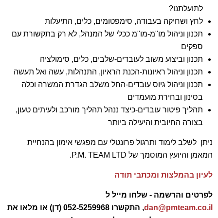
לתועלתנו?
לחץ ושחיקה בעבודה, סימפטומים, כלים, התיעלות
תכנון וניהול מו"מ-מו"מ ככלי של המנהל, לא רק בתקשורת עם
ספקים
תכנון וביצוע משוב לעובדים-שלבים, כלים, סימולציה
תכנון וניהול ראיונות-הכנת הראיון, התנהלות, עשה ואל תעשה
תכנון וניהול גיוס עובדים-החל משלב הגדרת המשרה וכלה
בסינון ובחירת מועמדים
תהליך פיטור עובדים-כיצד ננהל תהליך מורכב ולעיתים טעון,
בצורה החיובית והיעילה ביותר
ניתן לשלב לימוד ותרגול פרונטלי עם מפגשי אימון בהנחיית
המאמן והיועץ המוסמך של P.M. TEAM LTD.
לעיון בהמלצות ומכתבי תודה
לפרטים והרשמה - שלחו מייל ל
dan@pmteam.co.il
,
התקשרו 052-5259968 (דן) או מלאו את