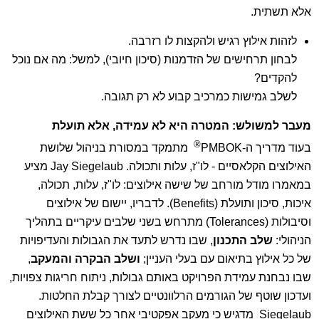
אלא תשתית.
לזהות אילוץ רגיש ולהקצות לו רזרבה.
לבחון תרחישים של הזדמנות (סיכון חיובי), למשל: מה אם נוכל
להקדים?
לשלב גמישות כמרכיב קבוע לא רק תגובה.
מעבר למשולש: המטרה היא לא עמידה, אלא תועלת
®
בעוד מדריך ה-PMBOK
מתמקד במסורת בניהול שלושת
האילוצים הקלאסיים - לו"ז, עלות ותכולה. Jay Siegelaub מציע
במאמרו מודל מורחב של שישה אילוצים: לו"ז, עלות, תכולה,
איכות, סיכון ותועלת (Benefits). לדבריו, יישום של אילוצים
וסיבולות (Tolerances) מתרחש בשני שלבים עיקריים בתהליך
הניהולי:
שלב התכנון
, שבו נדרש לתעד את הגבולות והעדיפויות
של כל אילוץ בתיאום עם בעלי העניין;
ושלב הבקרה והמעקב
,
שבו נבחנת עמידת הפרויקט באותם גבולות, ניתוח חריגות צפויות,
ועדכון שוטף של הגורמים הרלוונטיים לצורך קבלת החלטות.
Siegelaub מדגיש כי מעקב אפקטיבי אחר כל ששת האילוצים