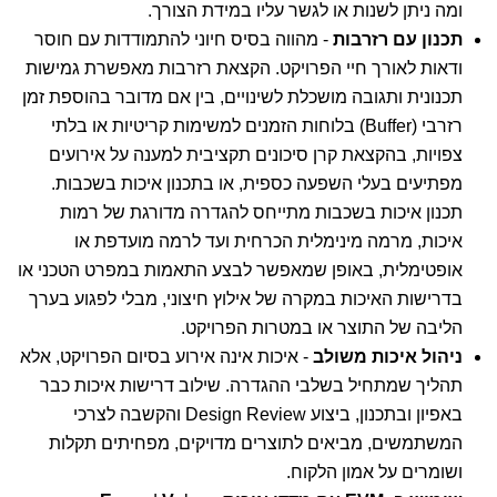
ומה ניתן לשנות או לגשר עליו במידת הצורך.
תכנון עם רזרבות
- מהווה בסיס חיוני להתמודדות עם חוסר
ודאות לאורך חיי הפרויקט. הקצאת רזרבות מאפשרת גמישות
תכנונית ותגובה מושכלת לשינויים, בין אם מדובר בהוספת זמן
רזרבי (Buffer) בלוחות הזמנים למשימות קריטיות או בלתי
צפויות, בהקצאת קרן סיכונים תקציבית למענה על אירועים
מפתיעים בעלי השפעה כספית, או בתכנון איכות בשכבות.
תכנון איכות בשכבות מתייחס להגדרה מדורגת של רמות
איכות, מרמה מינימלית הכרחית ועד לרמה מועדפת או
אופטימלית, באופן שמאפשר לבצע התאמות במפרט הטכני או
בדרישות האיכות במקרה של אילוץ חיצוני, מבלי לפגוע בערך
הליבה של התוצר או במטרות הפרויקט.
ניהול איכות משולב
- איכות אינה אירוע בסיום הפרויקט, אלא
תהליך שמתחיל בשלבי ההגדרה. שילוב דרישות איכות כבר
באפיון ובתכנון, ביצוע Design Review והקשבה לצרכי
המשתמשים, מביאים לתוצרים מדויקים, מפחיתים תקלות
ושומרים על אמון הלקוח.