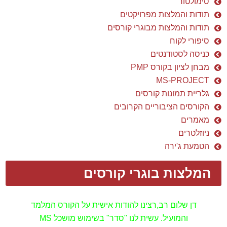
מאמרים
ניוזלטרים
הטמעת ג'ירה
המלצות בוגרי קורסים
דן שלום רב,
רצינו להודות אישית על הקורס המלמד
והמועיל.
עשית לנו "סדר" בשימוש מושכל
MS
PROJECT
בכלי
ה
וכיצד ניתן לרתום אותו לטובתנו ולא
אותנו לטובתו...
תודה על המקצועיות המרשימה, על הידע
הרב ועל העצות החשובות.
אין דומה לימוד כלי מסוג זה
ממומחה תוכן עם ניסיון רב שעוסק באופן פעיל בניהול
הפרויקטים, ללימוד קורס "בית ספר"
סטנדרטי.
אין ספק
שהבחירה בך להעברת הקורס הייתה בחירה מוצלחת
ביותר.
אנחנו מצפים בסקרנות לבחון את עצמנו במבחן
המעשה בשטח.
בוודאי נמשיך להיות בקשר עם
התקדמות היישום בפועל.
תודה ובהערכה רבה,