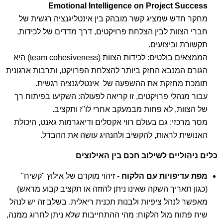
Emotional Intelligence on Project Success
מחקר חדש שמציג קשר מובהק בין אינטליגנציה רגשית של
חברי הצוות לבין הצלחת פרויקטים, דרך מדדים של לכידות,
תקשורת וביצועים.
הממצאים בולטים: לכידות הצוות (team cohesiveness) היא
הגורם המנבא החזק ביותר להצלחת הפרויקט, ותרבות ארגונית
תומכת מחזקת את ההשפעה של אינטליגנציה רגשית.
עבור מנהלי פרויקטים, זו קריאה לפעולה: השקיעו בפיתוח רך
של הצוות, לא פחות מבמעקב אחרי לו"ז ותקציב.
מסר מרכזי: גם בעולם רווי אקסלים ודיאגרמות גאנט, היכולת
האנושית לראות, להקשיב ולהנהיג עושה את ההבדל.
כלים ניהוליים לשילוב חכם בין האילוצים
מפת עדיפויות עם הלקוח
- זיהוי מוקדם של אילוץ "קשיח"
(כגון תאריך השקה שאינו ניתן להזזה או תקציב קבוע מראש)
מאפשר לנהל ציפיות ולבנות תכנית ריאלית. בשלב זה יש לנהל
שיח פתוח מול הלקוח: מהי ההתחייבות שלא ניתן לחרוג ממנה,