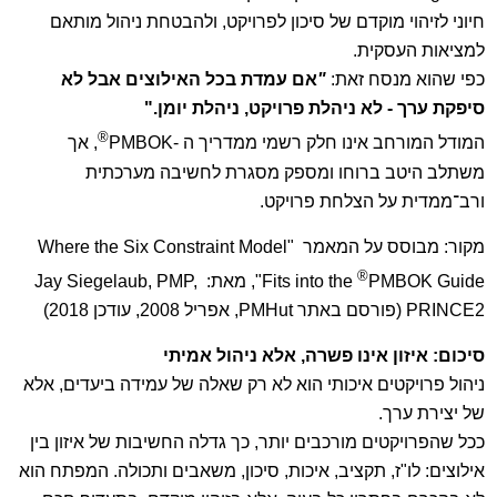
חיוני לזיהוי מוקדם של סיכון לפרויקט, ולהבטחת ניהול מותאם
למציאות העסקית.
כפי שהוא מנסח זאת:
"
אם עמדת בכל האילוצים אבל לא
סיפקת ערך - לא ניהלת פרויקט, ניהלת יומן
."
®
המודל המורחב אינו חלק רשמי ממדריך ה -PMBOK
, אך
משתלב היטב ברוחו ומספק מסגרת לחשיבה מערכתית
ורב־ממדית על הצלחת פרויקט.
מקור: מבוסס על המאמר "Where the Six Constraint Model
®
Fits into the
PMBOK Guide", מאת: Jay Siegelaub, PMP,
PRINCE2 (פורסם באתר PMHut, אפריל 2008, עודכן 2018)
סיכום: איזון אינו פשרה, אלא ניהול אמיתי
ניהול פרויקטים איכותי הוא לא רק שאלה של עמידה ביעדים, אלא
של יצירת ערך.
ככל שהפרויקטים מורכבים יותר, כך גדלה החשיבות של איזון בין
אילוצים: לו"ז, תקציב, איכות, סיכון, משאבים ותכולה. המפתח הוא