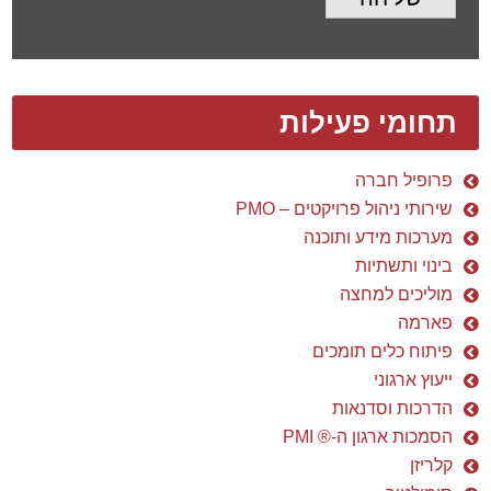
בינוי ותשתיות
מוליכים למחצה
פארמה
פיתוח כלים תומכים
ייעוץ ארגוני
הדרכות וסדנאות
הסמכות ארגון ה-® PMI
קלריזן
סימולטור
תודות והמלצות מפרויקטים
תודות והמלצות מבוגרי קורסים
סיפורי לקוח
כניסה לסטודנטים
מבחן לציון בקורס PMP
MS-PROJECT
גלריית תמונות קורסים
הקורסים הציבוריים הקרובים