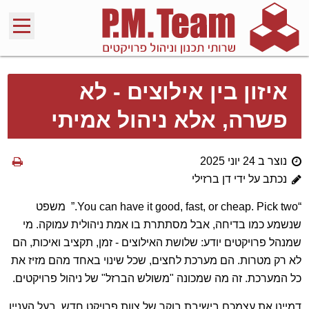
איזון בין אילוצים - לא
פשרה, אלא ניהול אמיתי
נוצר ב 24 יוני 2025
נכתב על ידי דן ברזילי
“You can have it good, fast, or cheap. Pick two.” משפט
שנשמע כמו בדיחה, אבל מסתתרת בו אמת ניהולית עמוקה. מי
שמנהל פרויקטים יודע: שלושת האילוצים - זמן, תקציב ואיכות, הם
לא רק מטרות. הם מערכת לחצים, שכל שינוי באחד מהם מזיז את
כל המערכת. זה מה שמכונה "משולש הברזל" של ניהול פרויקטים.
דמיינו את עצמכם בישיבת בוקר של צוות פרויקט חדש. בעל העניין