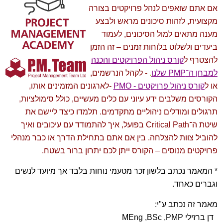
אם אתם שואפים לנהל פרויקטים בצורה
מקצועית, לזהות סיכונים מראש ולבצע
מענה מתאים למול הסיכונים, לעמוד
ביעדים ולשלוט בלוחות זמנים – זה הזמן
להצטרף
ל
קורס ניהול הפרויקטים והכנה
למבחן ה־PMP שלנו
.
- לקהל הנרשמים,
או
ל
קורס ניהול פרויקטים - PMO
-לארגונים המזמינים אותו,
הקורסים משלבים ידע עיוני עם כלים מעשיים, כולל סימולציות,
תרגולים ומודלים ניהוליים מתקדמים. תלמדו כיצד ליישם את
שיטת ה־Critical Path בפועל, איך להתמודד עם עיכובים ואיך
להוביל צוות להצלחה. בין אם אתם בתחילת הדרך או כבר מנהלי
פרויקטים מנוסים – הקורס ייתן לכם יתרון ברור בשטח.
* המאמר נכתב בלשון זכר מטעמי נוחות בלבד אך מיועד לנשים
וגברים כאחד.
מאמר זה נכתב ע"י:
דן ברזילי MEng ,BSc ,PMP