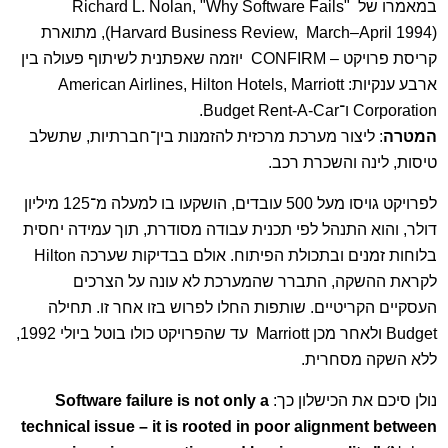
במאמרו של Richard L. Nolan, "Why Software Fails"
(Harvard Business Review, March–April 1994), מתוארת
קריסת פרויקט – CONFIRM יוזמה שאפתנית לשיתוף פעולה בין
ארבע ענקיות: American Airlines, Hilton Hotels, Marriott
Corporation ו־Budget Rent-A-Car.
המטרה
: ליצור מערכת מרכזית להזמנות בין־חברתיות, שתשלב
טיסות, לינה והשכרת רכב.
לפרויקט גויסו מעל 500 עובדים, הושקעו בו למעלה מ־125 מיליון
דולר, והוא התנהל לפי תכנית עבודה מסודרת, תוך עמידה יחסית
בלוחות זמנים ובתכולת הפיתוח. אולם בבדיקות שערכה Hilton
לקראת ההשקה, התברר שהמערכת לא עונה על הצרכים
העסקיים הקריטיים. שותפות החלו לפרוש בזו אחר זו. תחילה
Budget ולאחר מכן Marriott עד שהפרויקט כולו בוטל ביולי 1992,
ללא השקה מסחרית.
נולן סיכם את הכישלון כך:
Software failure is not only a
technical issue – it is rooted in poor alignment between