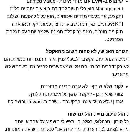
שימוש ב-
M עם מדדי איכות
EV
-
alue
V
arned
E
M
anagement הוא כלי חשוב למדידת ביצועים יחסיים בלו"ז
ותקציב, אך בלעדי מדדים איכותיים, הוא עלול להטעות. שילוב
KPI איכותיים, כגון רמת שביעות רצון, כמות תקלות או אחוז
תיקונים חוזרים, מאפשר קבלת תמונה שלמה יותר על הצלחת
הפרויקט.
הגורם האנושי, לא פחות חשוב מהאקסל
תמיכה הנהלתית, הקשבה לבעלי עניין וזיהוי התנגדויות סמויות, הם
לא רק “דברים רכים”. הם אלו שמאפשרים להגיב נכון כשהמשולש
מתערער.
לקוח שלא שותף - לא יגבה חריגה מתוכננת.
צוות שלא הוכן - יתקשה להגן על איכות תחת לחץ.
ארגון שלא משקיע זמן בהקשבה - ישלם ב-Rework ובשחיקה.
ניהול סיכונים = ניהול גמישות
כל סיכון - טכנולוגי, רגולטורי, תפעולי משפיע על אחד או יותר
מהאילוצים. לכן, הערכת “מה יקרה אם” לכל תרחיש אינה מותרות,