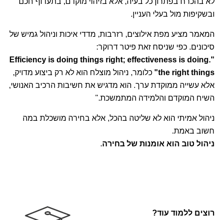
לא בהכרח בפתרון כל בעיה, אלא בזיהוי מוקדם, בתעדוף חכם
ובשקיפות מול בעלי העניין.
המאמר מציע מפת אילוצים, רזרבות, מדדי איכות וניהול גמיש של
סיכונים. כפי שניסח זאת פיטר דרוקר:
Efficiency is doing things right; effectiveness is doing
".
the right things"
כלומר, ניהול מוצלח הוא לא רק ביצוע מדויק,
אלא עשייה ממוקדת ערך. הוא מדגיש את חשיבות הרכיב האנושי,
השיח המוקדם והלמידה המתמשכת."
ניהול אמיתי הוא לא שליטה בהכל, אלא בחירה מושכלת במה
חשוב באמת.
ניהול טוב הוא אומנות של בחירה
.
רוצים ללמוד עוד?