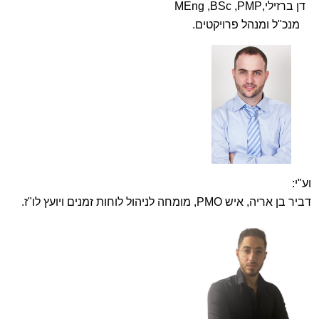
דן ברזילי,MEng ,BSc ,PMP
מנכ"ל ומנהל פרויקטים.
וע"י:
דביר בן אריה, איש PMO, מומחה לניהול לוחות זמנים ויועץ לו"ז.