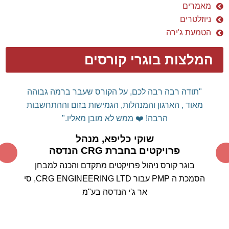
מאמרים
ניוזלטרים
הטמעת ג'ירה
המלצות בוגרי קורסים
דן שלום רב,
רצינו להודות אישית על הקורס המלמד
והמועיל.
עשית לנו "סדר" בשימוש מושכל
MS
PROJECT
בכלי
ה
וכיצד ניתן לרתום אותו לטובתנו ולא
אותנו לטובתו...
תודה על המקצועיות המרשימה, על הידע
הרב ועל העצות החשובות.
אין דומה לימוד כלי מסוג זה
ממומחה תוכן עם ניסיון רב שעוסק באופן פעיל בניהול
הפרויקטים, ללימוד קורס "בית ספר"
סטנדרטי.
אין ספק
שהבחירה בך להעברת הקורס הייתה בחירה מוצלחת
ביותר.
אנחנו מצפים בסקרנות לבחון את עצמנו במבחן
המעשה בשטח.
בוודאי נמשיך להיות בקשר עם
התקדמות היישום בפועל.
תודה ובהערכה רבה,