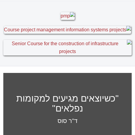
אהרון וייס , מנהל הנדסה, חברת ריאון
מקבוצת פלסאון
MS Project בוגר קורס
בשילוב עקרונות בקרה ותכנון