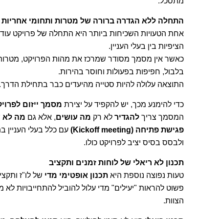
מתסכל.
התחלה ללא הגדרה ברורה של מטרות ותחומי אחריות
אחת הטעויות השכיחות ביותר היא התחלה של פרויקט עוד ל
הציפיות בין בעלי העניין.
כאשר אין מסמך מסודר שמרכז את מהות הפרויקט, מטרותיו,
בלבול, חפיפות בפעולות וחוסר בהירות.
התוצאה עלולה להיות סטייה מהיעדים כבר בתחילת הדרך.
כדי להימנע מכך, יש להקפיד על יצירת
מסמך ייזום לפרויקט (ct Charter
המסמך צריך
להגדיר
לא רק
מה עושים
, אלא גם
מה לא 
פגישת פתיחה (Kickoff meeting)
עם כלל בעלי העניין בת
ולבסס בסיס יציב לפרויקט כולו.
תכנון לא ריאלי של לוחות זמנים ותקציב
טעות נפוצה נוספת היא
תכנון אופטימי מדי
של לו"ז ותקצי
פשוט להראות "יעילים" מדי עלול להוביל להתחייבויות לא מ
הצוות.