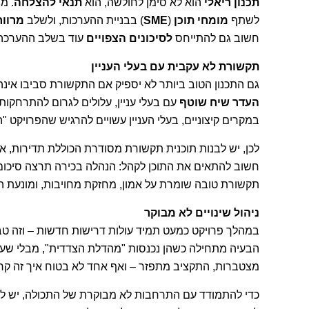
תכנון ריאלי
הוא לא סימן לחולשה, הוא
תנאי להצלחה
. מ
לשתף
מומחי תוכן
(
SME
) בבניית ההערכות, ולשלב
מרווח
חשוב גם להתייחס
לסיכונים הצפויים
עוד בשלב ההערכה 
תקשורת לא עקבית עם בעלי העניין
גם התכנון הטוב ביותר לא יספיק אם התקשורת סביבו אינ
העדר שיח שוטף
עם בעלי עניין, עלולים לגרום להתרחקות
במקרים קיצוניים, בעלי העניין עשויים להרגיש שהפרויקט "
לכן, יש לבנות תוכנית תקשורת מסודרת הכוללת תדירות, אמ
חשוב להתאים את התוכן לקהל: הנהלה בכירה תרצה סיכום 
תקשורת טובה שומרת על אמון, מחזקת מחויבות, ומונעת 
ניהול שינויים לא מבוקר
במהלך פרויקט כמעט תמיד עולות דרישות חדשות – וזה טב
הבעיה מתחילה כשהן נכנסות "מהדלת הצדדית", מבלי שע
מצטברות, התקציב מתפזר – ואף אחד לא בטוח איך זה קר
כדי להתמודד עם התרחבות לא מבוקרת של התכולה, יש להפעי