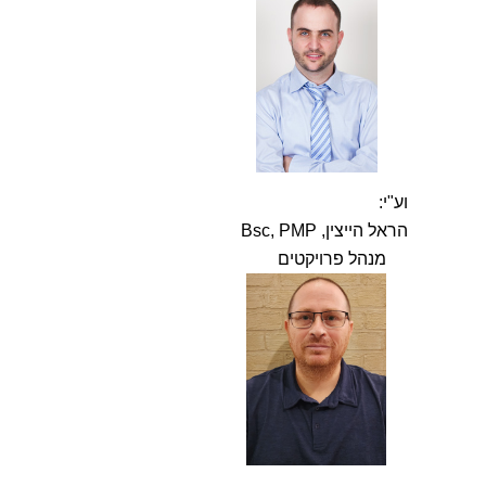
וע"י:
הראל הייצין, Bsc, PMP
מנהל פרויקטים