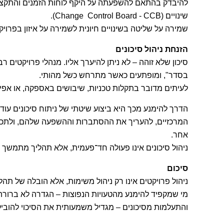
להיבדק בהתאם להשפעתה על היקף לוחות הזמנים והתקציב
שינויים (Change Control Board - CCB).
שמירה על שליטה בשינויים חיונית לשמירה על איזון בפרויק
הזנחת ניהול סיכונים
סיכון שלא זוהה – לא ניתן להיערך אליו. מנהלי פרויקטים ר
בסדר", ומופתעים כאשר מתרחש כשל מהותי.
לעיתים מדובר בתקלות טכניות, שיבושים באספקה, או אפילו
הדרך להימנע מכך היא ביצוע שיטתי של ניתוח סיכונים עוד
המרכזיים, להעריך את ההסתברות וההשפעה שלהם, ולתכנן 
אחר.
ניהול סיכונים אינו פעולה חד־פעמית, אלא תהליך מתמשך ה
סיכום
ניהול פרויקטים אינו רק ניהול משימות, אלא הובלה של תה
מי שמקפיד להימנע מהטעויות הנפוצות – הגדרה לא ברורה, ת
והתעלמות מסיכונים – מגדיל משמעותית את הסיכוי להובי