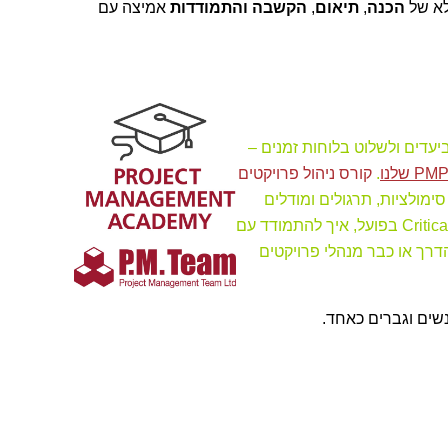
לא של
הכנה
,
תיאום
,
הקשבה והתמודדות
אמיצה עם
עדים ולשלוט בלוחות זמנים –
.
קורס ניהול פרויקטים
ימולציות, תרגולים ומודלים
ניהוליים מתקדמים. תלמדו כיצד ליישם את שיטת ה־Critical Path בפועל, איך להתמודד עם
דרך או כבר מנהלי פרויקטים
שים וגברים כאחד.