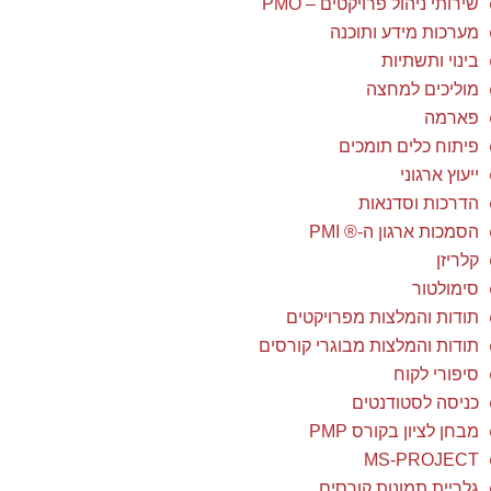
שירותי ניהול פרויקטים – PMO
מערכות מידע ותוכנה
בינוי ותשתיות
מוליכים למחצה
פארמה
פיתוח כלים תומכים
ייעוץ ארגוני
הדרכות וסדנאות
הסמכות ארגון ה-® PMI
קלריזן
סימולטור
תודות והמלצות מפרויקטים
תודות והמלצות מבוגרי קורסים
סיפורי לקוח
כניסה לסטודנטים
מבחן לציון בקורס PMP
MS-PROJECT
גלריית תמונות קורסים