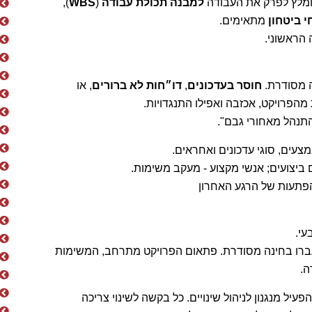
ומלץ לפרק את העבודה
למבנה תכולת עבודה
(
WBS
),
י ביטחון
מתאימים.
הראשוני.
ה מסודרת.
חוסר בעדכונים
,
דו״חות לא ברורים
, או
 מהפרויקט, אכזבה ואפילו התנגדויות.
התנהל מאחורי גבם".
צעים, סוגי עדכונים ואחראים.
ביצועים; אנשי מקצוע - מעקב משימות.
הפתעות של הרגע האחרון
עי.
ברו בחינה מסודרת. פתאום הפרויקט מתרחב, המשימות
ה.
ל מנגנון לניהול שינויים. כל בקשה לשינוי צריכה