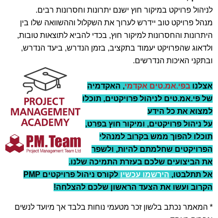
לניהול פרויקט במיקור חוץ ישנם יתרונות וחסרונות רבים.
מנהל פרויקט טוב יידרש לערוך את השקלול וההשוואה שלו בין
היתרונות והחסרונות למיקור חוץ, בכדי להביא לתוצאות טובות,
ולדאוג שהפרויקט יעמוד בתקציב, בזמן הנדרש, ביעד הנדרש,
ובתקני האיכות הנדרשים.
אצלנו
בפי.אמ.טים אקדמי
, האקדמיה
של פי.אמ.טים לניהול פרויקטים, תוכלו
למצוא את כל הידע
על ניהול
פרויקטים,
ומיקור חוץ בפרט,
תוכלו להפוך ממש בקרוב למנהלי
הפרויקטים שחלמתם להיות, ולשפר
את הביצועים שלכם בעזרת התמיכה שלנו.
אל תתלבטו,
הירשמו עכשיו
לקורס ניהול פרויקטים PMP
הקרוב ועשו את הצעד הראשון שלכם להצלחה!
* המאמר נכתב בלשון זכר מטעמי נוחות בלבד אך מיועד לנשים