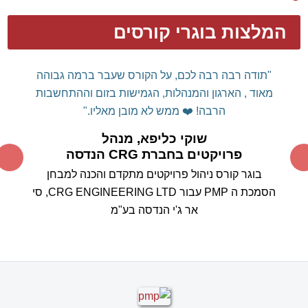
המלצות בוגרי קורסים
דן שלום רב,
רצינו להודות אישית על הקורס המלמד
והמועיל.
עשית לנו "סדר" בשימוש מושכל
MS
PROJECT
בכלי
ה
וכיצד ניתן לרתום אותו לטובתנו ולא
אותנו לטובתו...
תודה על המקצועיות המרשימה, על הידע
הרב ועל העצות החשובות.
אין דומה לימוד כלי מסוג זה
ממומחה תוכן עם ניסיון רב שעוסק באופן פעיל בניהול
הפרויקטים, ללימוד קורס "בית ספר"
סטנדרטי.
אין ספק
שהבחירה בך להעברת הקורס הייתה בחירה מוצלחת
ביותר.
אנחנו מצפים בסקרנות לבחון את עצמנו במבחן
המעשה בשטח.
בוודאי נמשיך להיות בקשר עם
התקדמות היישום בפועל.
תודה ובהערכה רבה,
אהרון וייס , מנהל הנדסה, חברת ריאון
מקבוצת פלסאון