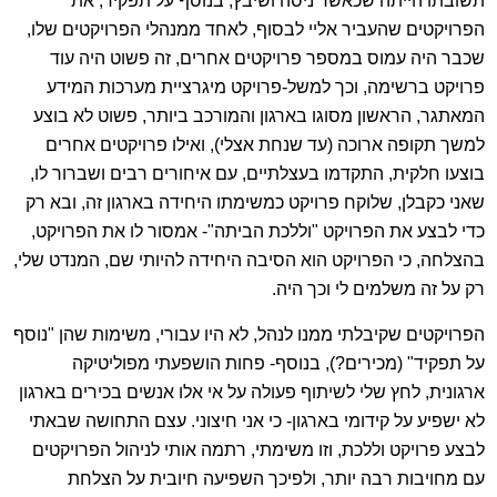
תשובתו הייתה שכאשר ניסה ושיבץ, בנוסף על תפקיד, את
הפרויקטים שהעביר אליי לבסוף, לאחד ממנהלי הפרויקטים שלו,
שכבר היה עמוס במספר פרויקטים אחרים, זה פשוט היה עוד
פרויקט ברשימה, וכך למשל-פרויקט מיגרציית מערכות המידע
המאתגר, הראשון מסוגו בארגון והמורכב ביותר, פשוט לא בוצע
למשך תקופה ארוכה (עד שנחת אצלי), ואילו פרויקטים אחרים
בוצעו חלקית, התקדמו בעצלתיים, עם איחורים רבים ושברור לו,
שאני כקבלן, שלוקח פרויקט כמשימתו היחידה בארגון זה, ובא רק
כדי לבצע את הפרויקט "וללכת הביתה"- אמסור לו את הפרויקט,
בהצלחה, כי הפרויקט הוא הסיבה היחידה להיותי שם, המנדט שלי,
רק על זה משלמים לי וכך היה.
הפרויקטים שקיבלתי ממנו לנהל, לא היו עבורי, משימות שהן "נוסף
על תפקיד" (מכירים?), בנוסף- פחות הושפעתי מפוליטיקה
ארגונית, לחץ שלי לשיתוף פעולה על אי אלו אנשים בכירים בארגון
לא ישפיע על קידומי בארגון- כי אני חיצוני. עצם התחושה שבאתי
לבצע פרויקט וללכת, וזו משימתי, רתמה אותי לניהול הפרויקטים
עם מחויבות רבה יותר, ולפיכך השפיעה חיובית על הצלחת