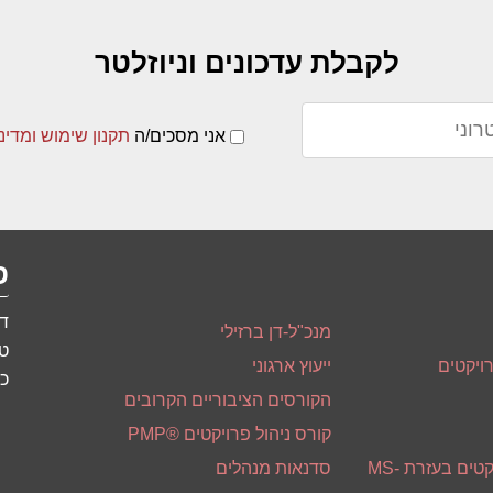
לקבלת עדכונים וניוזלטר
אני מסכים/ה
תקנון שימוש ומדינ
פ
דו
מנכ"ל-דן ברזילי
טל
ויקטים
ייעוץ ארגוני
כתוב
הקורסים הציבוריים הקרובים
קורס ניהול פרויקטים ®PMP
סדנאת ניהול פרויקטים בעזרת MS-
סדנאות מנהלים