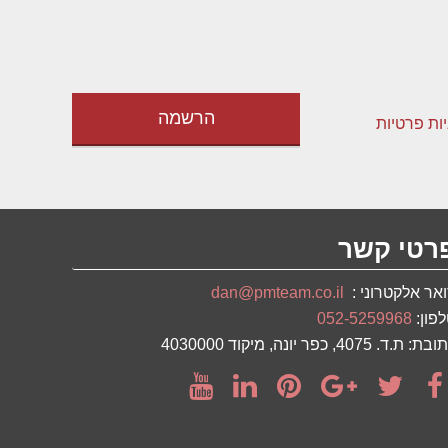
יות פרטיות
רטי קשר
אר אלקטרוני :
dan@pmteam.co.il
פון:
052-5259968
ת: ת.ד. 4075, כפר יונה, מיקוד 4030000