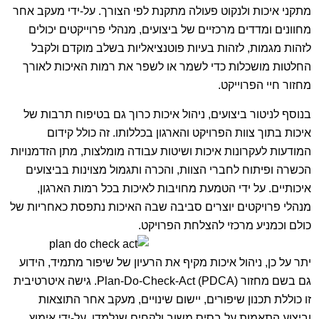
מתקני איכות ולנקוט פעולה מתקנת לפי הצורך. על-ידי מעקב אחר
מחוונים ומדדים מרכזיים של ביצועים, מנהלי פרוייקטים יכולים
לזהות מגמות, לזהות בעיות פוטנציאליות בשלב מוקדם ולקבל
החלטות מושכלות כדי לשמר או לשפר את רמות האיכות לאורך
מחזור חיי הפרוייקט.
בנוסף לניטור ביצועים, ניהול איכות כרוך גם בטיפוח תרבות של
איכות בתוך צוות הפרויקט והארגון בכללותו. זה כולל קידום
המודעות לעקרונות איכות ושיטות עבודה מומלצות, מתן הזדמנויות
הכשרה ופיתוח לחברי הצוות, והכרה ותגמול מצוינות בביצועים
איכותיים. על ידי הטמעת מחויבות לאיכות בכל רמות הארגון,
מנהלי פרויקטים יוצרים סביבה שבה האיכות נתפסת כאחריות של
כולם וכמניע מרכזי להצלחת הפרויקט.
יתר על כן, ניהול איכות מקיף את הרעיון של שיפור מתמיד, הידוע
גם בשם מחזור Plan-Do-Check-Act (PDCA). גישה איטרטיבית
זו כוללת תכנון שיפורים, יישום שינויים, מעקב אחר התוצאות
וביצוע התאמות על בסיס משוב ולקחים שנלמדו. על-ידי אימוץ