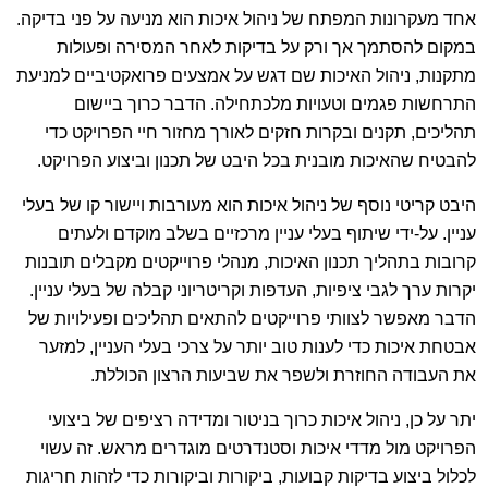
אחד מעקרונות המפתח של ניהול איכות הוא מניעה על פני בדיקה.
במקום להסתמך אך ורק על בדיקות לאחר המסירה ופעולות
מתקנות, ניהול האיכות שם דגש על אמצעים פרואקטיביים למניעת
התרחשות פגמים וטעויות מלכתחילה. הדבר כרוך ביישום
תהליכים, תקנים ובקרות חזקים לאורך מחזור חיי הפרויקט כדי
להבטיח שהאיכות מובנית בכל היבט של תכנון וביצוע הפרויקט.
היבט קריטי נוסף של ניהול איכות הוא מעורבות ויישור קו של בעלי
עניין. על-ידי שיתוף בעלי עניין מרכזיים בשלב מוקדם ולעתים
קרובות בתהליך תכנון האיכות, מנהלי פרוייקטים מקבלים תובנות
יקרות ערך לגבי ציפיות, העדפות וקריטריוני קבלה של בעלי עניין.
הדבר מאפשר לצוותי פרוייקטים להתאים תהליכים ופעילויות של
אבטחת איכות כדי לענות טוב יותר על צרכי בעלי העניין, למזער
את העבודה החוזרת ולשפר את שביעות הרצון הכוללת.
יתר על כן, ניהול איכות כרוך בניטור ומדידה רציפים של ביצועי
הפרויקט מול מדדי איכות וסטנדרטים מוגדרים מראש. זה עשוי
לכלול ביצוע בדיקות קבועות, ביקורות וביקורות כדי לזהות חריגות