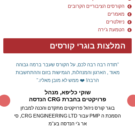
PROJECT
בכלי
ה
וכיצד ניתן לרתום אותו לטובתנו ולא
אותנו לטובתו...
תודה על המקצועיות המרשימה, על הידע
הרב ועל העצות החשובות.
אין דומה לימוד כלי מסוג זה
ממומחה תוכן עם ניסיון רב שעוסק באופן פעיל בניהול
הפרויקטים, ללימוד קורס "בית ספר"
סטנדרטי.
אין ספק
שהבחירה בך להעברת הקורס הייתה בחירה מוצלחת
ביותר.
אנחנו מצפים בסקרנות לבחון את עצמנו במבחן
המעשה בשטח.
בוודאי נמשיך להיות בקשר עם
התקדמות היישום בפועל.
תודה ובהערכה רבה,
אהרון וייס , מנהל הנדסה, חברת ריאון
מקבוצת פלסאון
MS Project בוגר קורס
בשילוב עקרונות בקרה ותכנון