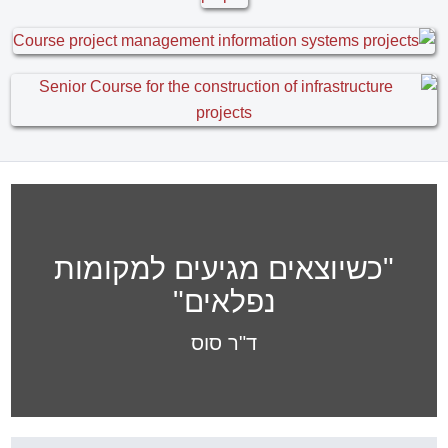
אותנו לטובתו...
תודה על המקצועיות המרשימה, על הידע
הרב ועל העצות החשובות.
אין דומה לימוד כלי מסוג זה
ממומחה תוכן עם ניסיון רב שעוסק באופן פעיל בניהול
הפרויקטים, ללימוד קורס "בית ספר"
סטנדרטי.
אין ספק
שהבחירה בך להעברת הקורס הייתה בחירה מוצלחת
ביותר.
אנחנו מצפים בסקרנות לבחון את עצמנו במבחן
המעשה בשטח.
בוודאי נמשיך להיות בקשר עם
התקדמות היישום בפועל.
תודה ובהערכה רבה,
אהרון וייס , מנהל הנדסה, חברת ריאון
מקבוצת פלסאון
MS Project בוגר קורס
בשילוב עקרונות בקרה ותכנון