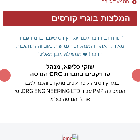
תודות והמלצות מפרויקטים
תודות והמלצות מבוגרי קורסים
סיפורי לקוח
כניסה לסטודנטים
מבחן לציון בקורס PMP
MS-PROJECT
גלריית תמונות קורסים
הקורסים הציבוריים הקרובים
מאמרים
ניוזלטרים
הטמעת ג'ירה
המלצות בוגרי קורסים
דן שלום רב,
רצינו להודות אישית על הקורס המלמד
והמועיל.
עשית לנו "סדר" בשימוש מושכל
MS
PROJECT
בכלי
ה
וכיצד ניתן לרתום אותו לטובתנו ולא