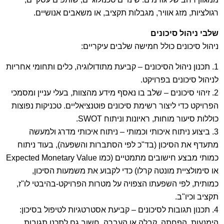
רגולציות, מזג אוויר, מגבלות תקציב, או משאבים אנושיים.
שלבי ניהול סיכונים
ניהול סיכונים כולל חמישה שלבים עיקריים:
1. תכנון ניהול הסיכונים – קביעת מתודולוגיה, כלים ותחומי אחריות
לניהול סיכונים בפרויקט.
2. זיהוי סיכונים – שלב בו נאסף מידע מהצוות, בעלי עניין ומסמכי
הפרויקט כדי ליצור רשימת סיכונים פוטנציאליים. טכניקות נפוצות
כוללות סיעור מוחות, ראיונות וניתוח SWOT.
3. ביצוע ניתוח איכותי וכמותי – ניתוח איכותי מדרג ולמעשה
מתעדף את הסיכון (בד"כ לפי הסתברות והשפעה), בעוד ניתוח
כמותי מבצע חישובים מתמטיים (כמו Expected Monetary Value
או סימולציית מונטה קרלו) כדי לקבוע את משמעות הסיכון,
כמותית, לפי השפעתו הצפויה על מטרות הפרויקט-בהיבטי לו"ז,
תקציב וכיו"ב.
4. תכנון תגובות לסיכונים – קביעת אסטרטגיות לטיפול בסיכון:
הימנעות, הפחתה, קבלה או העברה. חשוב גם לתכנן תגובות