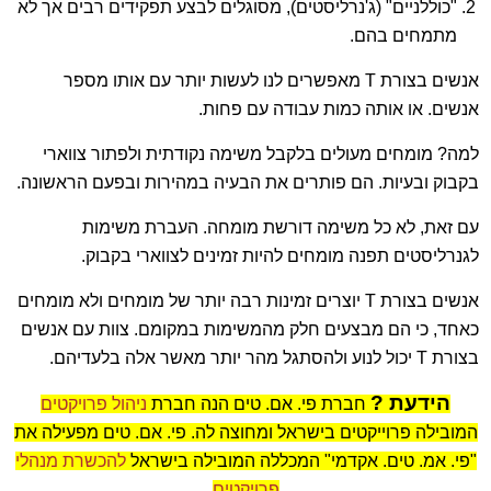
"כוללניים" (ג'נרליסטים), מסוגלים לבצע תפקידים רבים אך לא
מתמחים בהם.
אנשים בצורת T מאפשרים לנו לעשות יותר עם אותו מספר
אנשים. או אותה כמות עבודה עם פחות.
למה? מומחים מעולים בלקבל משימה נקודתית ולפתור צווארי
בקבוק ובעיות. הם פותרים את הבעיה במהירות ובפעם הראשונה.
עם זאת, לא כל משימה דורשת מומחה. העברת משימות
לגנרליסטים תפנה מומחים להיות זמינים לצווארי בקבוק.
אנשים בצורת T יוצרים זמינות רבה יותר של מומחים ולא מומחים
כאחד, כי הם מבצעים חלק מהמשימות במקומם. צוות עם אנשים
בצורת T יכול לנוע ולהסתגל מהר יותר מאשר אלה בלעדיהם.
הידעת ?
חברת פי. אם. טים הנה חברת
ניהול פרויקטים
המובילה פרוייקטים בישראל ומחוצה לה. פי. אם. טים מפעילה את
"פי. אמ. טים. אקדמי" המכללה המובילה בישראל
להכשרת מנהלי
פרויקטים