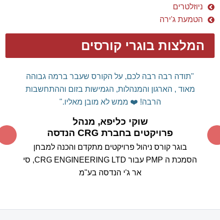
ניוזלטרים
הטמעת ג'ירה
המלצות בוגרי קורסים
דן שלום רב,
רצינו להודות אישית על הקורס המלמד
והמועיל.
עשית לנו "סדר" בשימוש מושכל
MS
PROJECT
בכלי
ה
וכיצד ניתן לרתום אותו לטובתנו ולא
אותנו לטובתו...
תודה על המקצועיות המרשימה, על הידע
הרב ועל העצות החשובות.
אין דומה לימוד כלי מסוג זה
ממומחה תוכן עם ניסיון רב שעוסק באופן פעיל בניהול
הפרויקטים, ללימוד קורס "בית ספר"
סטנדרטי.
אין ספק
שהבחירה בך להעברת הקורס הייתה בחירה מוצלחת
ביותר.
אנחנו מצפים בסקרנות לבחון את עצמנו במבחן
המעשה בשטח.
בוודאי נמשיך להיות בקשר עם
התקדמות היישום בפועל.
תודה ובהערכה רבה,