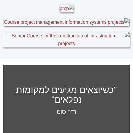
אהרון וייס , מנהל הנדסה, חברת ריאון
מקבוצת פלסאון
MS Project בוגר קורס
בשילוב עקרונות בקרה ותכנון