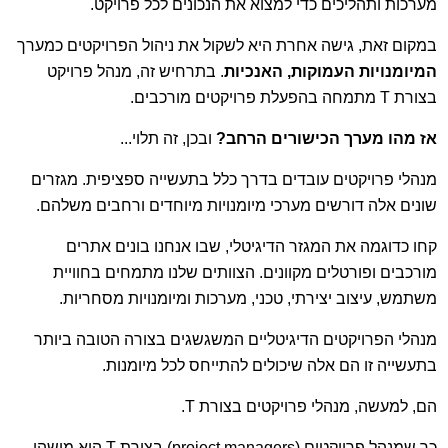
מערכות ותהליכים כדי למצוא את הנכונים לכל פרויקט.
במקום זאת, גישה אחרת היא לשקול את ניהול הפרויקטים כמערך
המיומנויות העמוקות, האנכיות
. בתרחיש זה, מנהל פרויקט
בצורת T מתמחה בהפעלת פרויקטים מורכבים.
אז מהו מערך הכישורים הרחב?
ובכן, זה תלוי...
מנהלי פרויקטים עובדים בדרך כלל בתעשייה ספציפית. מגזרים
שונים אלה דורשים מערכי מיומנויות מיוחדים ורחבים משלהם.
קחו כדוגמה את המגזר הדיגיטלי, שבו אנחנו בונים אתרים
מורכבים ופורטלים מקוונים. הצוותים שלנו מתמחים בחוויית
משתמש, עיצוב יצירתי, טכני, מערכות ומיומנויות מסחריות.
מנהלי הפרויקטים הדיגיטליים המשגשגים בצורה הטובה ביותר
בתעשייה זו הם אלה שיכולים להתייחס לכל מיומנות.
הם, למעשה, מנהלי פרויקטים בצורת T.
כך שמנהל פרויקטים (project managers) בצורת T הוא מישהו