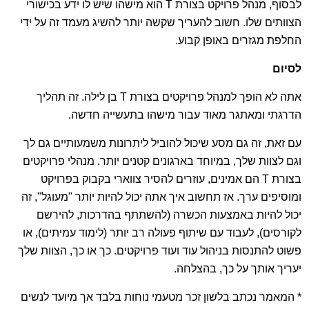
לבסוף, מנהל פרויקט בצורת T הוא מישהו שיש לו ידע בכישורי
הצוותים שלו. חשוב להעריך שקשה יותר להשיג מעמד זה על ידי
החלפת מגזרים באופן קבוע.
לסיום
אתה לא הופך למנהל פרויקטים בצורת T בן לילה. זה תהליך
הדרגתי ומאתגר מאוד עבור מישהו בתעשייה חדשה.
עם זאת, זה גם מסע שיכול להוביל ליתרונות משמעותיים גם לך
וגם לצוות שלך, במיוחד בארגונים קטנים יותר. מנהלי פרויקטים
בצורת T הם אמינים, עוזרים להסיר צווארי בקבוק בפרויקט
ומוסיפים ערך. אז תחשוב איך אתה יכול להיות יותר "מעוגל", זה
יכול להיות באמצעות הכשרה (להשתתף בהדרכות, להירשם
לקורסים), לעבוד עם שיתוף פעולה רב יותר (לימוד עמיתים), או
פשוט להתנסות בניהול עוד ועוד פרויקטים. כך או כך, הצוות שלך
יעריך אותך על כך, בהצלחה.
* המאמר נכתב בלשון זכר מטעמי נוחות בלבד אך מיועד לנשים