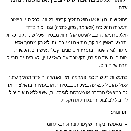
רלוונטי לכל סביבה שבה יש שילוב בין מערכות, נהלים ובני
אדם.
ניהול שינויים (MOC) הוא תהליך קריטי ורלוונטי לכל סוגי הייצור,
תעשייה תהליכית (פארמה, מזון, כימיה) וגם ייצור בדיד
(אלקטרוניקה, רכב, לוגיסטיקה). הוא מבטיח שכל שינוי, קטן כגדול,
יתבצע באופן מבוקר, מתואם ומגובה. זהו לא רק מסמך אלא
מתודולוגיה שמחייבת: זיהוי סיכונים, קבלת אישורים, הכשרת
צוותים, תיעוד מפורט, תקשורת עם בעלי עניין, ולעיתים גם תרגול
תרחישי חירום.
בתעשיות רגישות כמו פארמה, מזון ואנרגיה, היעדר תהליך שינוי
עלול להוביל לפגיעה באיכות, בבטיחות או בעמידה ברגולציה. אך
גם במפעלי הרכבה או מערכות לוגיסטיות, שינוי ללא תיאום יכול
להוביל לבלבול, התנגדות או תקלות.
יתרונות
:
מאפשר בקרה, שקיפות וניהול רב-תחומי.