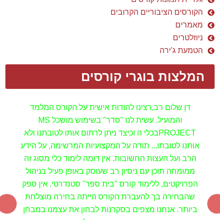
הקורסים הציבוריים הקרובים
מאמרים
ניוזלטרים
הטמעת ג'ירה
המלצות בוגרי קורסים
דן ויניב שלום ,
תודה רבה על הדרכת פרוג'קט. הייתה
הדרכה ממש מצוינת!
אוהד טרסיק , חוקר בכיר,
INTER LAB ,
MERCK GROUP
MS Project בוגר קורס
בשילוב עקרונות בקרה ותכנון