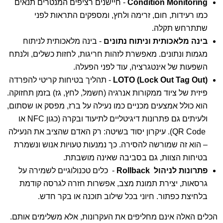
Condition Monitoring
- חיישנים רציפים המנטרים תנאים
כמו רעידות, חום, זרימה ולחץ, ומספקים התראות לפני
שתתרחש תקלה.
בינה מלאכותית וניתוח נתונים
- בינה מלאכותית לניתוח
מגמות ונתונים. מאפשרת לזהות חריגות, לחזות כשלים, ולנתח
השפעות של אינטגרציה, עוד לפני הפעלה.
LOTO (Lock Out Tag Out)
- תהליך בטיחות קריטי להפרדה
פיזית של ציוד ממקורות אנרגיה (חשמל, לחץ, גז) בזמן תחזוקה.
הוא כולל אמצעים מכניים כמו נעילה על ברז, מפסק או שסתום,
ולעיתים גם פתרונות דיגיטליים לתיעוד ובקרה (כגון NFC או
QR Code). עיקרון יסוד בשיטה: רק האדם שהציב את הנעילה
– הוא זה שמורשה להסירה. כך נמנעות טעויות אנוש ונשמרת
בטיחות הצוות, גם בסביבה שאינה מושבתת.
פתרונות לניהול Rollback
- כלים טכנולוגיים לשמירה על
גרסאות, יצירת תמונת מצב, אפשרות חזרה לגרסה קודמת
בלחיצת כפתור. חיוני בכל שילוב תוכנה או בקר חדש.
הכלים האלה אינם מחליפים את העקרונות, אלא משלימים אותם.