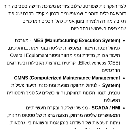
לצד העקרונות שפורטו, שילוב ציוד או מערכת חדשה בסביבה חיה
דורש גם כלים תומכים שמאפשרים תכנון מוקפד, בקרה שוטפת,
תגובה מהירה ולמידה בזמן אמת. להלן הכלים המרכזיים
שנמצאים בשימוש נרחב כיום:
MES (Manufacturing Execution System)
- מערכת
לניהול רצפת הייצור. מאפשרת שליטה בזמן אמת בתהליכים,
תיעוד אצוות, מדידת זמני מחזור וניטור Overall Equipment
Effectiveness (OEE). קריטית בהרצות מקבילות ובשדרוגים
הדרגתיים.
CMMS (Computerized Maintenance Management
System)
- לניהול תחזוקה מונעת ומתוכננת, תיעוד פעילות
טכנית, תזמון חלונות תחזוקה, וחיזוי כשלים על סמך היסטוריה
תפעולית.
SCADA / HMI
- ממשקי שליטה ובקרה תעשייתיים
המאפשרים שליטה מרחוק, תצוגה גרפית של סטטוס תחנות,
ניתוח השפעות של השדרוג בזמן אמת והשוואה בין גרסאות.