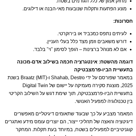
מחזק אמון של כלל הגורמים בשטח.
מונע הפתעות ותקלות שנובעות מאי-הבנה או דילוגים.
חסרונות
:
לעיתים נתפס כמכביד או בירוקרטי.
דורש משאבים וזמן מצד כלל בעלי העניין.
אם לא מנוהל ברצינות – הופך לסימון "וי" בלבד.
דוגמה מהשטח: אינטגרציה חכמה בשילוב אדם-מכונה
בתעשיית הביו-פרמצבטיקה
במאמר שפורסם על ידי Shahab, Destro ו-Braatz (MIT) בשנת
2025, מוצגת סקירה מעמיקה על יישום של Digital Twin
בתעשיית הביו-פרמצבטיקה, תוך שימת דגש על השילוב הקריטי
בין טכנולוגיה למפעיל האנושי.
המאמר מצביע על כך שבעוד שתאומים דיגיטליים מאפשרים
דיגיטציה והאצה של תהליכי ייצור, הם יוצרים עומס מידע ואתגרים
קוגניטיביים למפעילים בשטח, במיוחד בעת תקלות. המחקר