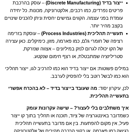
ייצור בדיד
(Discrete Manufacturing)
– עוסק בהרכבת
פריטים נפרדים, כמו רכבים, אלקטרוניקה, מכונות. כל יחידה
עומדת בפני עצמה. הקווים גמישים יחסית וניתן להכניס שינויים
בקצב מהיר יותר.
תעשייה תהליכית
(Process Industries)
– עוסקת בזרימה
רציפה של חומרי גלם, כמו פארמה, מזון, כימיקלים. כאן עצירה
של הקו יכולה לגרום לנזק במיליונים – אצווה שנזרקת,
סטריליזציה שמתבטלת, או רצף חימום שנקטע.
במילים פשוטות: אם ייצור בדיד הוא כמו להרכיב לגו, ייצור תהליכי
הוא כמו לבשל רוטב בלי להפסיק לערבב.
לכן, עיקרון יסוד:
מה שעובד בייצור בדיד – לא בהכרח אפשרי
בתעשייה תהליכית
.
איך משתלבים בלי לעצור? – שישה עקרונות עומק
כשמדובר באינטגרציה של ציוד, תוכנה או תהליך בתוך קו ייצור
פעיל, אין מקום להפתעות. בין אם מדובר בתעשייה תהליכית
רגישה כמו פארמה, או בקווי הרכבה מהירים של אלקטרוניקה