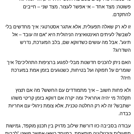
פשוטה: מצד אחד – אי אפשר לעצור. מצד שני – חייבים
להתקדם.
זו לא רק שאלה תפעולית, אלא אתגר אסטרטגי: איך מחדשים בלי
לשבש? לעיתים האינטואיציה הניהולית היא “אם זה עובד – אל
תיגע”. אבל מה עושים כשדווקא שם, בלב המערכת, נדרש
השדרוג?
האם ניתן להכניס חדשנות מבלי לפגוע ברציפות התהליכים? איך
שומרים על תפוקה ועל בטיחות, כשנוגעים בזמן אמת במערכת
חיה?
ולא פחות חשוב – איך מתמודדים עם החשש? מה אם תצוץ
תקלה? מי יהיה אחראי? ומה יקרה אם דווקא בזמן קריטי משהו
ישתבש? זה לא רק החלטה טכנית, אלא צומת ניהולי עם אחריות
כבדה.
עבודה בסביבה כזו דורשת שילוב מדויק בין תכנון מוקפד, גמישות
תפעולית וטכנולוגיה מותאמת. במיוחד כשאי-אפשר פשוט "לכבות