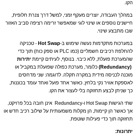
הקו.
במהלך העבודה, יוצרים מעקף זמני, למשל דרך צנרת חלופית,
חיישנים נוספים או שינוי לוגי שמאפשר זרימה רציפה סביב האזור
שבו מתבצע שינוי.
במערכות מתקדמות נעשה שימוש ב-
p
Hot Swa
- טכניקה
להחלפת רכיבים חשמליים (כמו PLC או ספק כוח) תוך כדי
שהמערכת פועלת, ללא כיבוי. בנוסף, לעיתים קיימת
יתירות
(Redundancy)
כלומר, מערכת כפולה שפועלת במקביל או
מוכנה לכניסה מידית במקרה תקלה. לדוגמה: שני מדחסים
לאספקת אוויר נקי בלחץ, כאשר אחד פועל ואחד עומד בכוננות,
כך שניתן לבצע תחזוקה בלי לעצור את הקו.
שתי הגישות Hot Swap ו-Redundancy אינן חובה בכל פרויקט,
אך כאשר הן קיימות, הן מקלות משמעותית על שילוב רכיב חדש או
תחזוקה תוך כדי פעילות שוטפת.
יתרונות
: