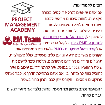
רוצים ללמוד עוד?
אם אתם שואפים לנהל פרויקטים בצורה
מקצועית, לזהות סיכונים מראש ולבצע
מענה מתאים למול הסיכונים, לעמוד
ביעדים ולשלוט בלוחות זמנים – זה הזמן
להצטרף
ל
קורס ניהול הפרויקטים והכנה
למבחן ה־PMP שלנו
.
- לקהל הנרשמים,
או
ל
קורס ניהול פרויקטים - PMO
-לארגונים המזמינים אותו,
הקורסים משלבים ידע עיוני עם כלים מעשיים, כולל סימולציות,
תרגולים ומודלים ניהוליים מתקדמים. תלמדו כיצד ליישם את
שיטת ה־Critical Path בפועל, איך להתמודד עם עיכובים ואיך
להוביל צוות להצלחה. בין אם אתם בתחילת הדרך או כבר מנהלי
פרויקטים מנוסים – הקורס ייתן לכם יתרון ברור בשטח.
* המאמר נכתב בלשון זכר מטעמי נוחות בלבד אך מיועד לנשים
וגברים כאחד.
מאמר זה נכתב ע"י: