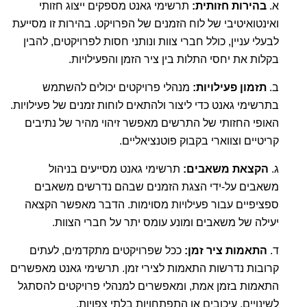
א.
בהירות חזותית:
תרשימי גאנט מספקים ייצוג חזותי
ואינטואיטיבי של לוח הזמנים של הפרויקט. בהירות זו מסייעת
לבעלי עניין, כולל חברי צוות ונותני חסות לפרויקטים, להבין
בקלות את יחסי התלות בין ציר הזמן והפעילויות.
ב.
תזמון פעילויות:
מנהלי פרויקטים יכולים להשתמש
בתרשימי גאנט כדי ליצור ולהתאים לוחות זמנים של פעילויות.
האופי החזותי של התרשים מאפשר זיהוי מהיר של נתיבים
קריטיים וצווארי בקבוק פוטנציאליים.
ג.
הקצאת משאבים:
תרשימי גאנט מסייעים בניהול
משאבים על-ידי הצגת הזמנים שבהם נדרשים משאבים
ספציפיים עבור פעילויות מסוימות. הדבר מאפשר הקצאה
יעילה של משאבים ומונע עומס יתר על חברי הצוות.
ד.
התאמות ציר זמן:
ככל שפרויקטים מתקדמים, לעתים
קרובות נדרשות התאמות לצירי זמן. תרשימי גאנט מאפשרים
התאמות בזמן אמת, ומאפשרים למנהלי פרויקטים להסתגל
לשינויים, עיכובים או התפתחויות בלתי צפויות.