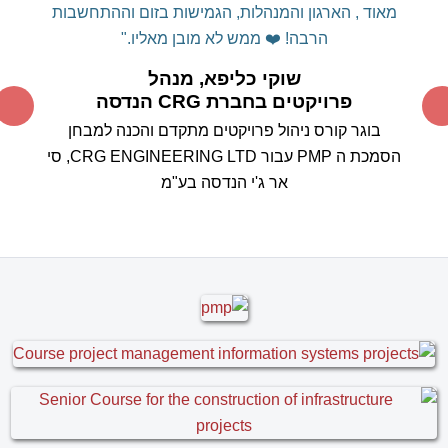
והמועיל.
עשית לנו "סדר" בשימוש מושכל
MS
PROJECT
בכלי
ה
וכיצד ניתן לרתום אותו לטובתנו ולא
אותנו לטובתו...
תודה על המקצועיות המרשימה, על הידע
הרב ועל העצות החשובות.
אין דומה לימוד כלי מסוג זה
ממומחה תוכן עם ניסיון רב שעוסק באופן פעיל בניהול
הפרויקטים, ללימוד קורס "בית ספר"
סטנדרטי.
אין ספק
שהבחירה בך להעברת הקורס הייתה בחירה מוצלחת
ביותר.
אנחנו מצפים בסקרנות לבחון את עצמנו במבחן
המעשה בשטח.
בוודאי נמשיך להיות בקשר עם
התקדמות היישום בפועל.
תודה ובהערכה רבה,
אהרון וייס , מנהל הנדסה, חברת ריאון
מקבוצת פלסאון
MS Project בוגר קורס
בשילוב עקרונות בקרה ותכנון