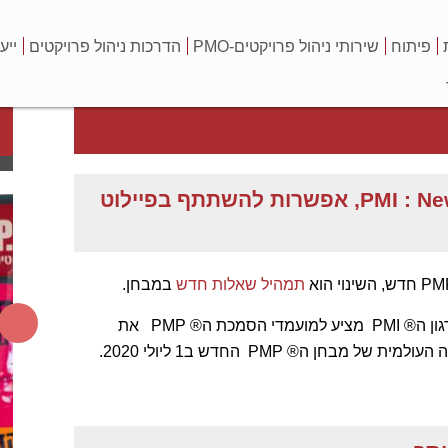
פיתוח
שירותי ניהול פרויקטים-PMO
הדרכות ניהול פרויקטים
ייע
PMI : New PMP Exam - Pilot Option Available, אפשרות להשתתף בפיילוט
תמהיל שאלות חדש
במבחן.
כחלק ממבחן ה® PMP החדש שיושק ב -1 ביולי 2020, ארגון ה® PMI מציע למועמדי הסמכת ה® PMP את
ההזדמנות להיות חלק מקבוצת פיילוט הנבחנת לפני ההשקה העולמית של מבחן ה® PMP החדש ב1 ליולי 2020.