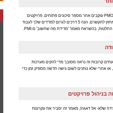
אתה כנראה מודד מגוון דברים בפרויקט שלך. ראיתי אנשי PMO עוקבים אחר מספר סיכונים פתוחים, פרויקטים
שנסגרו החודש ומספרים אחרים שהם די חסרי משמעות מחוץ להקשרם. הנה 5 דרכים לגרום למדדים שלך לעבוד
 החלטות, בהשראת מאמר 'מדידת מה שחשוב' מ-PMI.
 לעתים קרובות זה נראה מסובך מדי להקים מערכות
 או אחרי שלא נותנים לשום גישה חדשה מספיק זמן כדי
יהול רזה- Lean Management, אבל במידה שלא- אל דאגה!, מאמר זה יסביר את עקרונות