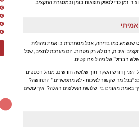
ירי זמן כדי לספק תוצאות בזמן ובמסגרת התקציב.
 אמיתי
You can have it good, fast, or che.” משפט שנשמע כמו בדיחה, אבל מסתתרת בו אמת ניהולית
 תקציב ואיכות, הם לא רק מטרות. הם מערכת לחצים, שכל
לש הברזל" של ניהול פרויקטים.
ל העניין דורש השקה תוך שלושה חודשים. מנהל הכספים
נדסים בשטח אומרים: “בכל מה שקשור לאיכות - לא מתפשרים.” התחושה?
ך באמת מאזנים בין שלושת האילוצים האלה? ואיך עושים