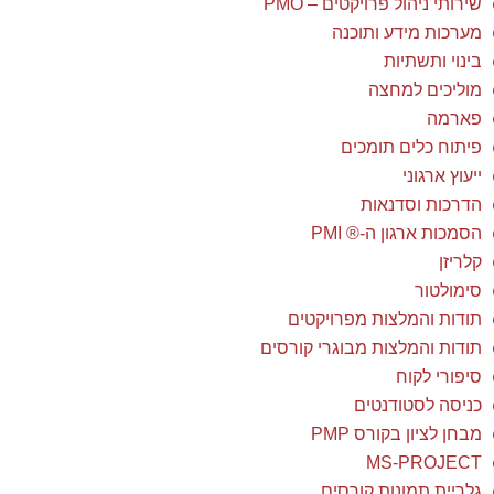
שירותי ניהול פרויקטים – PMO
מערכות מידע ותוכנה
בינוי ותשתיות
מוליכים למחצה
פארמה
פיתוח כלים תומכים
ייעוץ ארגוני
הדרכות וסדנאות
הסמכות ארגון ה-® PMI
קלריזן
סימולטור
תודות והמלצות מפרויקטים
תודות והמלצות מבוגרי קורסים
סיפורי לקוח
כניסה לסטודנטים
מבחן לציון בקורס PMP
MS-PROJECT
גלריית תמונות קורסים