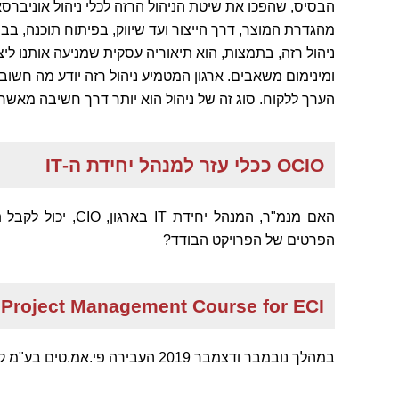
הבסיס, שהפכו את שיטת הניהול הרזה לכלי ניהול אוניברסאל
מהגדרת המוצר, דרך הייצור ועד שיווק, בפיתוח תוכנה, בבינו
ניהול רזה, בתמצות, הוא תיאוריה עסקית שמניעה אותנו ליצ
ומינימום משאבים. ארגון המטמיע ניהול רזה יודע מה חש
הערך ללקוח. סוג זה של ניהול הוא יותר דרך חשיבה מאשר 
OCIO ככלי עזר למנהל יחידת ה-IT
האם מנמ"ר, המנהל יח
הפרטים של הפרויקט הבודד?
Project Management Course for ECI
במהלך נובמבר ודצמבר 2019 העבירה פי.אמ.טים בע"מ קורס ניהול פרויקטים למחלקת ה IT של חברת ECI.