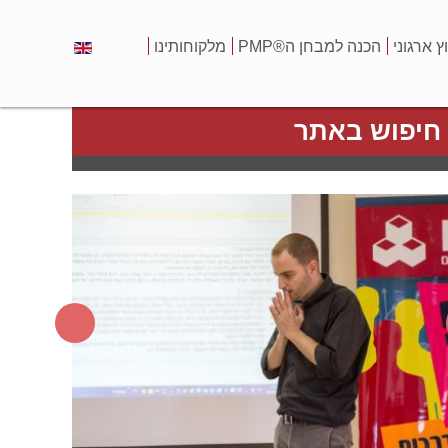
וץ ארגוני
הכנה למבחן ה®PMP
מלקוחותינו
חיפוש באתר